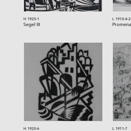
H 1925-1
L 1910-4-2
Segel III
Promenad
H 1920-6
L 1911-7