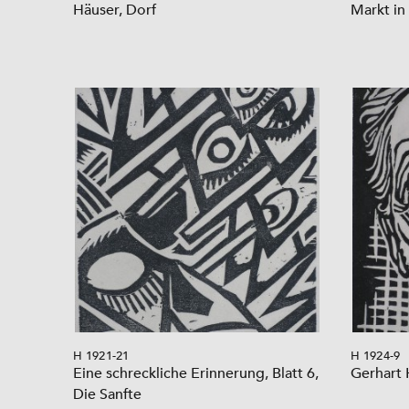
Häuser, Dorf
Markt in
H 1921-21
H 1924-9
Eine schreckliche Erinnerung, Blatt 6,
Gerhart
Die Sanfte