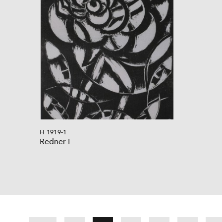
H 1919-1
Redner I