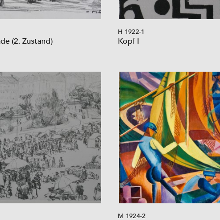
H 1922-1
e (2. Zustand)
Kopf I
M 1924-2