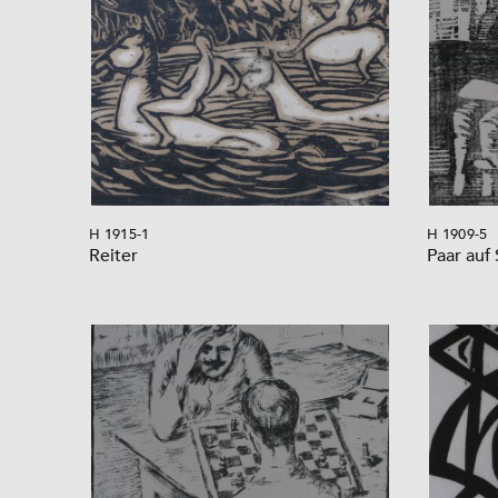
H 1915-1
H 1909-5
Reiter
Paar auf