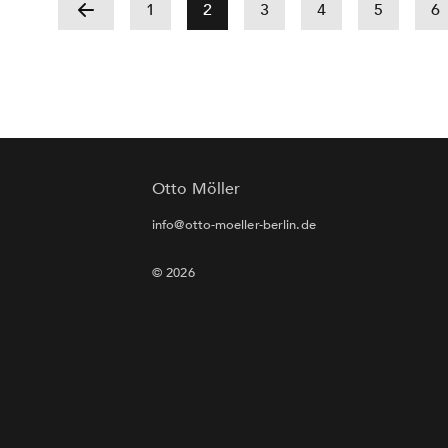
1
2
3
4
5
6
Otto Möller
info@otto-moeller-berlin.de
© 2026