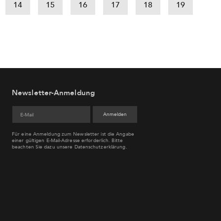
14
15
16
17
18
19
Newsletter-Anmeldung
Für eine Anmeldung zum Newsletter ist die Angabe
einer gültigen E-Mail-Adresse erforderlich. Bitte
beachten Sie dazu unsere
Datenschutzerklärung
.