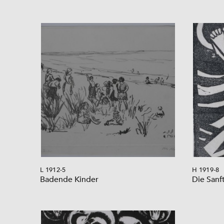
L 1912-5
H 1919-8
Badende Kinder
Die Sanf