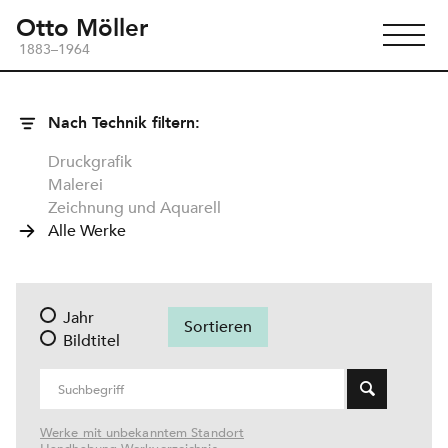
Otto Möller
1883–1964
Nach Technik filtern:
Druckgrafik
Malerei
Zeichnung und Aquarell
Alle Werke
Jahr
Bildtitel
Werke mit unbekanntem Standort