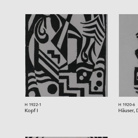
H 1922-1
H 1920-6
Kopf I
Häuser, 