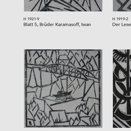
H 1921-9
H 1919-2
Blatt 5, Brüder Karamasoff, Iwan
Der Lese