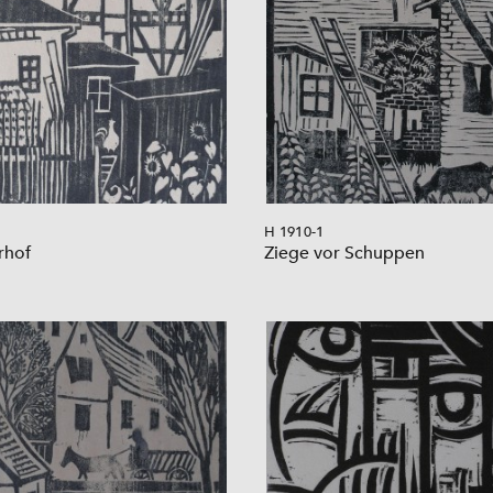
H 1910-1
rhof
Ziege vor Schuppen