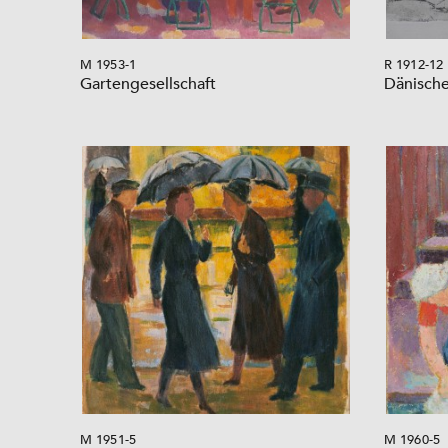
M 1953-1
R 1912-12
Gartengesellschaft
Dänische
M 1951-5
M 1960-5