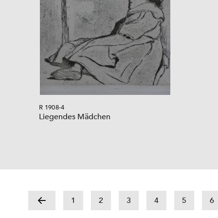
R 1908-4
Liegendes Mädchen
1
2
3
4
5
6