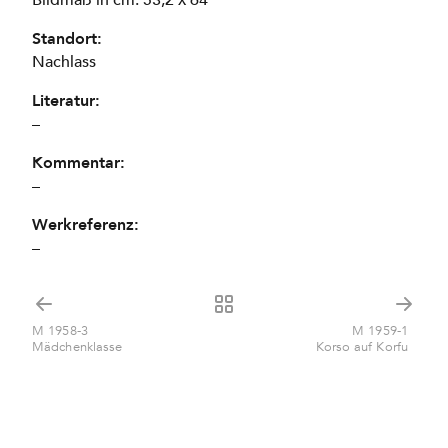
Bildmaß in cm: 53,2 x 64
Standort:
Nachlass
Literatur:
–
Kommentar:
–
Werkreferenz:
–
M 1958-3
M 1959-1
Mädchenklasse
Korso auf Korfu