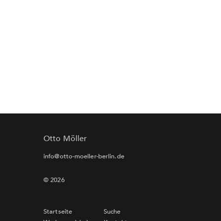
Otto Möller
info@otto-moeller-berlin.de
© 2026
Startseite
Suche