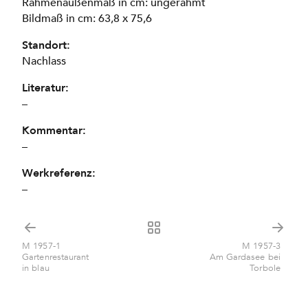
Rahmenaußenmaß in cm: ungerahmt
Bildmaß in cm: 63,8 x 75,6
Standort:
Nachlass
Literatur:
–
Kommentar:
–
Werkreferenz:
–
M 1957-1
M 1957-3
Gartenrestaurant
Am Gardasee bei
in blau
Torbole