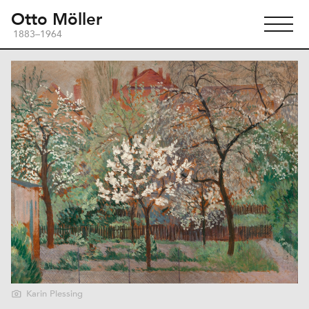
Otto Möller
1883–1964
Karin Plessing