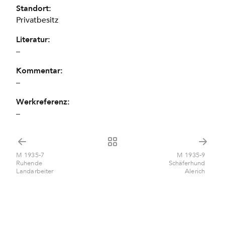
Standort:
Privatbesitz
Literatur:
–
Kommentar:
–
Werkreferenz:
–
M 1935-7
M 1935-9
Ruhende
Schäferhund
Landarbeiter
Alerich