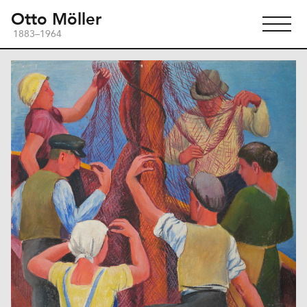
Otto Möller
1883–1964