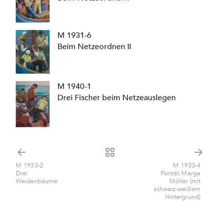
M 1931-6
Beim Netzeordnen II
M 1940-1
Drei Fischer beim Netzeauslegen
M 1933-2
M 1933-4
Drei
Porträt Marga
Weidenbäume
Möller (mit
schwarz-weißem
Hintergrund)