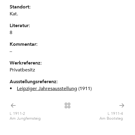
Standort:
Kat.
Literatur:
8
Kommentar:
–
Werkreferenz:
Privatbesitz
Ausstellungsreferenz:
Leipziger Jahresausstellung
(1911)
L 1911-2
L 1911-4
Am Jungfernsteig
Am Bootsteg