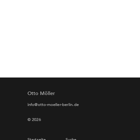
Otto Möller
info@otto-moeller-berlin.de
© 2026
Startseite
Suche