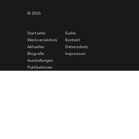
© 2026
Startseite
Suche
Werkverzeichnis
Kontakt
Aktuelles
Datenschutz
Biografie
Impressum
Ausstellungen
Publikationen
Links
Newsletter-Anmeldung
Für eine Anmeldung zum Newsletter ist die Angabe
einer gültigen E-Mail-Adresse erforderlich. Bitte
beachten Sie dazu unsere
Datenschutzerklärung
.