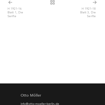
H 1921-16
H 1921-18
Blatt 1, Die
Blatt 3, Die
Sanfte
Sanfte
Otto Möller
info@otto-moeller-berlin.de