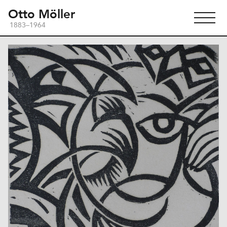
Otto Möller
1883–1964